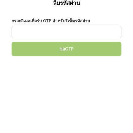
ลืมรหัสผ่าน
กรอกอีเมลเพื่อรับ OTP สำหรับรีเซ็ตรหัสผ่าน
ขอOTP