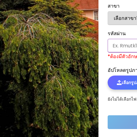
สาขา
รหัสผ่าน
*ต้องมีตัวอัก
อัปโหลดรูปภ
เลือกรู
ยังไม่ได้เลือกไฟ